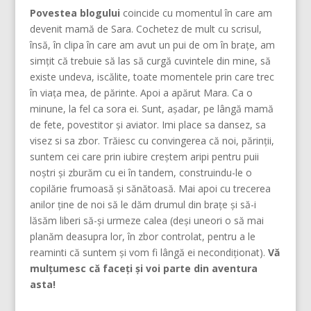
Povestea blogului
coincide cu momentul în care am
devenit mamă de Sara. Cochetez de mult cu scrisul,
însă, în clipa în care am avut un pui de om în brațe, am
simțit că trebuie să las să curgă cuvintele din mine, să
existe undeva, iscălite, toate momentele prin care trec
în viața mea, de părinte. Apoi a apărut Mara. Ca o
minune, la fel ca sora ei. Sunt, așadar, pe lângă mamă
de fete, povestitor și aviator. Imi place sa dansez, sa
visez si sa zbor. Trăiesc cu convingerea că noi, părinţii,
suntem cei care prin iubire creştem aripi pentru puii
noştri şi zburăm cu ei în tandem, construindu-le o
copilărie frumoasă şi sănătoasă. Mai apoi cu trecerea
anilor ține de noi să le dăm drumul din braţe și să-i
lăsăm liberi să-și urmeze calea (deşi uneori o să mai
planăm deasupra lor, în zbor controlat, pentru a le
reaminti că suntem şi vom fi lângă ei necondiţionat).
Vă
mulțumesc că faceți și voi parte din aventura
asta!