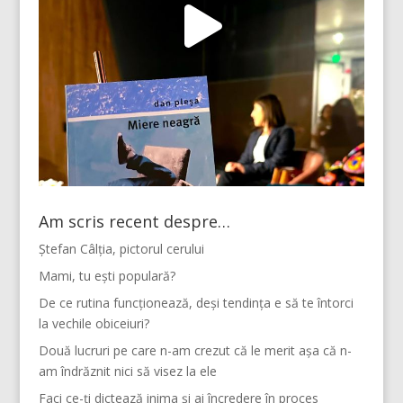
Am scris recent despre…
Ștefan Câlția, pictorul cerului
Mami, tu ești populară?
De ce rutina funcționează, deși tendința e să te întorci
la vechile obiceiuri?
Două lucruri pe care n-am crezut că le merit așa că n-
am îndrăznit nici să visez la ele
Faci ce-ți dictează inima și ai încredere în proces