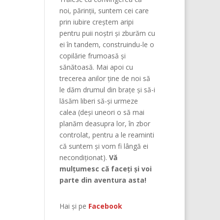
noi, părinţii, suntem cei care
prin iubire creştem aripi
pentru puii noştri şi zburăm cu
ei în tandem, construindu-le o
copilărie frumoasă şi
sănătoasă. Mai apoi cu
trecerea anilor ține de noi să
le dăm drumul din braţe și să-i
lăsăm liberi să-și urmeze
calea (deşi uneori o să mai
planăm deasupra lor, în zbor
controlat, pentru a le reaminti
că suntem şi vom fi lângă ei
necondiţionat).
Vă
mulțumesc că faceți și voi
parte din aventura asta!
Hai și pe
Facebook