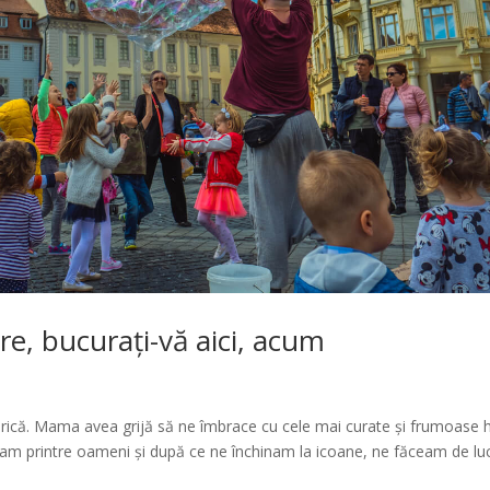
re, bucurați-vă aici, acum
rică. Mama avea grijă să ne îmbrace cu cele mai curate și frumoase 
cam printre oameni și după ce ne închinam la icoane, ne făceam de lu