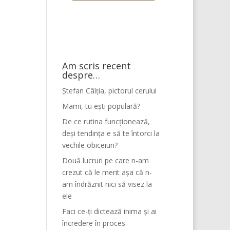
Am scris recent
despre…
Ștefan Câlția, pictorul cerului
Mami, tu ești populară?
De ce rutina funcționează,
deși tendința e să te întorci la
vechile obiceiuri?
Două lucruri pe care n-am
crezut că le merit așa că n-
am îndrăznit nici să visez la
ele
Faci ce-ți dictează inima și ai
încredere în proces