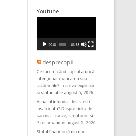
Youtube
Player
video
00:00
03:53
desprecopii.
Ce facem când copilul aruncă
intenționat mâncarea sau
tacâmurile? - cateva explicatii
si sfaturi utile
august 5, 2026
Ai nasul infundat des si esti
insarcinata? Despre rinita de
sarcina - cauze, simptome si
7 recomandari
august 5, 2026
Statul finanțează din nou