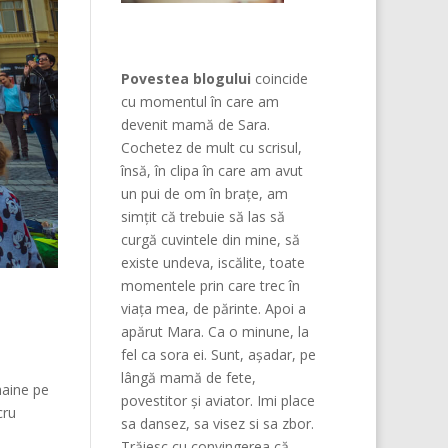
Povestea blogului
coincide
cu momentul în care am
devenit mamă de Sara.
Cochetez de mult cu scrisul,
însă, în clipa în care am avut
un pui de om în brațe, am
simțit că trebuie să las să
curgă cuvintele din mine, să
existe undeva, iscălite, toate
momentele prin care trec în
viața mea, de părinte. Apoi a
apărut Mara. Ca o minune, la
fel ca sora ei. Sunt, așadar, pe
lângă mamă de fete,
haine pe
povestitor și aviator. Imi place
cru
sa dansez, sa visez si sa zbor.
Trăiesc cu convingerea că