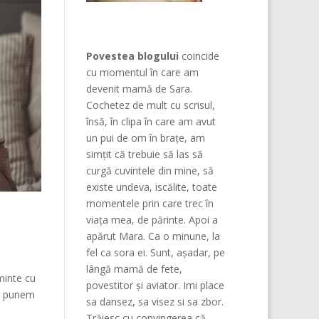
Povestea blogului
coincide
cu momentul în care am
devenit mamă de Sara.
Cochetez de mult cu scrisul,
însă, în clipa în care am avut
un pui de om în brațe, am
simțit că trebuie să las să
curgă cuvintele din mine, să
existe undeva, iscălite, toate
momentele prin care trec în
viața mea, de părinte. Apoi a
apărut Mara. Ca o minune, la
fel ca sora ei. Sunt, așadar, pe
lângă mamă de fete,
minte cu
povestitor și aviator. Imi place
ne punem
sa dansez, sa visez si sa zbor.
Trăiesc cu convingerea că