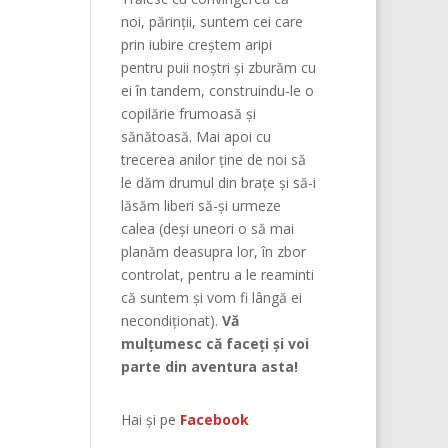
noi, părinţii, suntem cei care
prin iubire creştem aripi
pentru puii noştri şi zburăm cu
ei în tandem, construindu-le o
copilărie frumoasă şi
sănătoasă. Mai apoi cu
trecerea anilor ține de noi să
le dăm drumul din braţe și să-i
lăsăm liberi să-și urmeze
calea (deşi uneori o să mai
planăm deasupra lor, în zbor
controlat, pentru a le reaminti
că suntem şi vom fi lângă ei
necondiţionat).
Vă
mulțumesc că faceți și voi
parte din aventura asta!
Hai și pe
Facebook