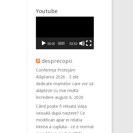
Youtube
Player
video
00:00
03:53
desprecopii.
Conferința Protejăm
Alăptarea 2026 - 3 zile
dedicate mamelor care vor să
alăpteze cu mai multă
încredere
august 6, 2026
Când poate fi reluată viața
sexuală după naștere? Ce
modificari apar in relatia
intima a cuplului - ce e normal