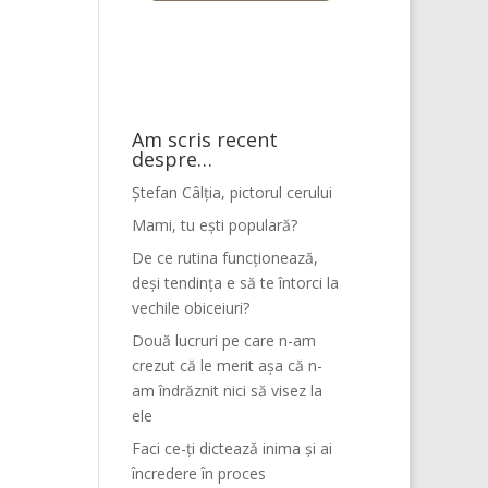
Am scris recent
despre…
Ștefan Câlția, pictorul cerului
Mami, tu ești populară?
De ce rutina funcționează,
deși tendința e să te întorci la
vechile obiceiuri?
Două lucruri pe care n-am
crezut că le merit așa că n-
am îndrăznit nici să visez la
ele
Faci ce-ți dictează inima și ai
încredere în proces