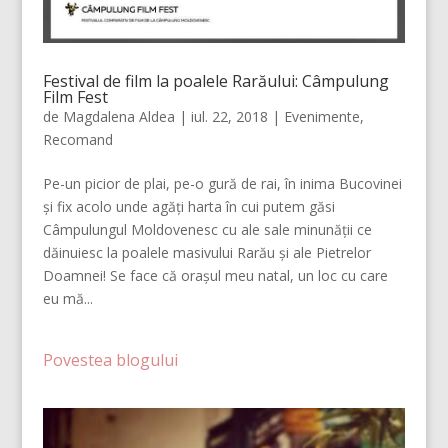
Festival de film la poalele Rarăului: Câmpulung
Film Fest
de
Magdalena Aldea
|
iul. 22, 2018
|
Evenimente
,
Recomand
Pe-un picior de plai, pe-o gură de rai, în inima Bucovinei
și fix acolo unde agăți harta în cui putem găsi
Câmpulungul Moldovenesc cu ale sale minunății ce
dăinuiesc la poalele masivului Rarău și ale Pietrelor
Doamnei! Se face că orașul meu natal, un loc cu care
eu mă...
Povestea blogului