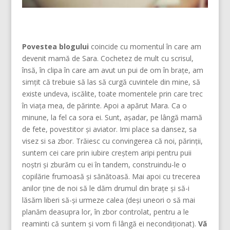
Povestea blogului
coincide cu momentul în care am
devenit mamă de Sara. Cochetez de mult cu scrisul,
însă, în clipa în care am avut un pui de om în brațe, am
simțit că trebuie să las să curgă cuvintele din mine, să
existe undeva, iscălite, toate momentele prin care trec
în viața mea, de părinte. Apoi a apărut Mara. Ca o
minune, la fel ca sora ei. Sunt, așadar, pe lângă mamă
de fete, povestitor și aviator. Imi place sa dansez, sa
visez si sa zbor. Trăiesc cu convingerea că noi, părinţii,
suntem cei care prin iubire creştem aripi pentru puii
noştri şi zburăm cu ei în tandem, construindu-le o
copilărie frumoasă şi sănătoasă. Mai apoi cu trecerea
anilor ține de noi să le dăm drumul din braţe și să-i
lăsăm liberi să-și urmeze calea (deşi uneori o să mai
planăm deasupra lor, în zbor controlat, pentru a le
reaminti că suntem şi vom fi lângă ei necondiţionat).
Vă