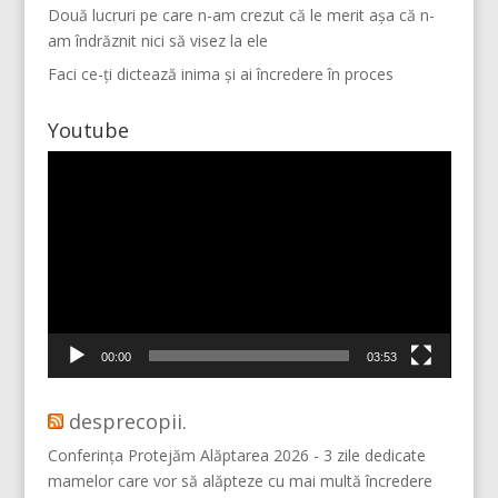
Două lucruri pe care n-am crezut că le merit așa că n-
am îndrăznit nici să visez la ele
Faci ce-ți dictează inima și ai încredere în proces
Youtube
Player
video
Mai multe...
Vino pe Instagram!
00:00
03:53
desprecopii.
Conferința Protejăm Alăptarea 2026 - 3 zile dedicate
mamelor care vor să alăpteze cu mai multă încredere