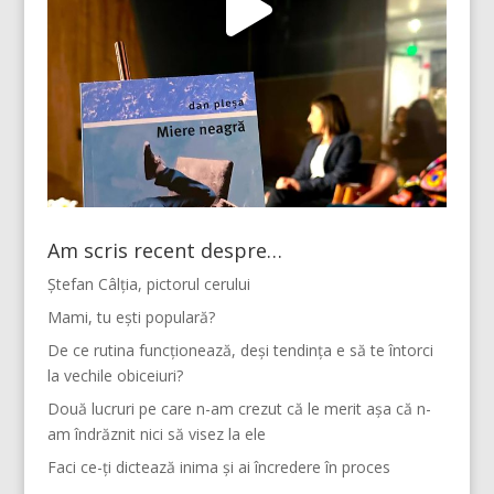
Am scris recent despre…
Ștefan Câlția, pictorul cerului
Mami, tu ești populară?
De ce rutina funcționează, deși tendința e să te întorci
la vechile obiceiuri?
Două lucruri pe care n-am crezut că le merit așa că n-
am îndrăznit nici să visez la ele
Faci ce-ți dictează inima și ai încredere în proces