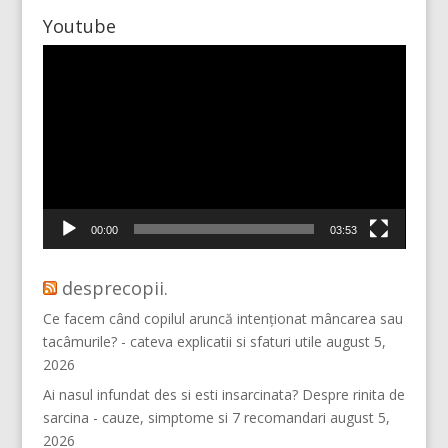
Youtube
Player
video
Mai multe...
Vino pe Instagram!
00:00
03:53
desprecopii.
Ce facem când copilul aruncă intenționat mâncarea sau
tacâmurile? - cateva explicatii si sfaturi utile
august 5,
2026
Ai nasul infundat des si esti insarcinata? Despre rinita de
sarcina - cauze, simptome si 7 recomandari
august 5,
2026