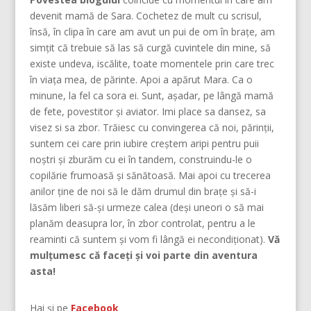
devenit mamă de Sara. Cochetez de mult cu scrisul,
însă, în clipa în care am avut un pui de om în brațe, am
simțit că trebuie să las să curgă cuvintele din mine, să
existe undeva, iscălite, toate momentele prin care trec
în viața mea, de părinte. Apoi a apărut Mara. Ca o
minune, la fel ca sora ei. Sunt, așadar, pe lângă mamă
de fete, povestitor și aviator. Imi place sa dansez, sa
visez si sa zbor. Trăiesc cu convingerea că noi, părinţii,
suntem cei care prin iubire creştem aripi pentru puii
noştri şi zburăm cu ei în tandem, construindu-le o
copilărie frumoasă şi sănătoasă. Mai apoi cu trecerea
anilor ține de noi să le dăm drumul din braţe și să-i
lăsăm liberi să-și urmeze calea (deşi uneori o să mai
planăm deasupra lor, în zbor controlat, pentru a le
reaminti că suntem şi vom fi lângă ei necondiţionat).
Vă
mulțumesc că faceți și voi parte din aventura
asta!
Hai și pe
Facebook