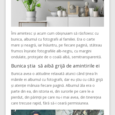
Îmi amintesc și acum cum obișnuiam să răsfoiesc cu
bunica, albumul cu fotografii al familiei. Era o carte
mare și neagră, iar înăuntru, pe fiecare pagină, stăteau
frumos înșirate fotografiile alb-negru, cu margini
ondulate, protejate de o coală albă, semitransparentă.
Bunica știa să aibă grijă de amintirile ei
Bunica avea o atitudine relaxată atunci când ținea în
mâinile ei albumul cu fotografii, dar eu știu cu câtă grijă
și atenție mânuia fiecare pagină. Albumul ăla era o
parte din ea, din istoria ei, din surorile pe care le-a
pierdut, din părinții pe care nu-i mai avea, din tinerețea
care trecuse rapid, fără să-i ceară permisiunea.