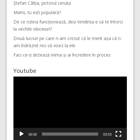
Ștefan Câlția, pictorul cerului
Mami, tu ești populară?
De ce rutina funcționează, deși tendința e să te întorci
la vechile obiceiuri?
Două lucruri pe care n-am crezut că le merit așa că n-
am îndrăznit nici să visez la ele
Faci ce-ți dictează inima și ai încredere în proces
Youtube
Player
video
Mai multe...
Vino pe Instagram!
00:00
03:53