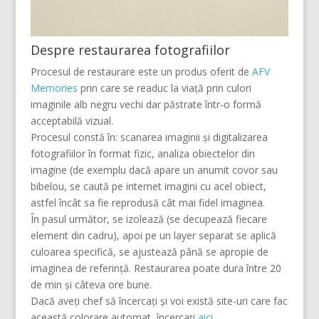
Despre restaurarea fotografiilor
Procesul de restaurare este un produs oferit de
AFV
Memories
prin care se readuc la viață prin culori
imaginile alb negru vechi dar păstrate într-o formă
acceptabilă vizual.
Procesul constă în: scanarea imaginii și digitalizarea
fotografiilor în format fizic, analiza obiectelor din
imagine (de exemplu dacă apare un anumit covor sau
bibelou, se caută pe internet imagini cu acel obiect,
astfel încât sa fie reprodusă cât mai fidel imaginea.
În pasul următor, se izolează (se decupează fiecare
element din cadru), apoi pe un layer separat se aplică
culoarea specifică, se ajustează până se apropie de
imaginea de referință. Restaurarea poate dura între 20
de min și câteva ore bune.
Dacă aveți chef să încercați și voi există site-uri care fac
această colorare automat, încercați
aici
.