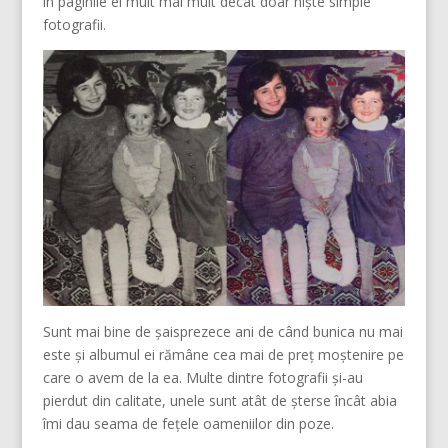
în paginile ei mult mai mult decât doar niște simple
fotografii.
Sunt mai bine de șaisprezece ani de când bunica nu mai
este și albumul ei rămâne cea mai de preț moștenire pe
care o avem de la ea. Multe dintre fotografii și-au
pierdut din calitate, unele sunt atât de șterse încât abia
îmi dau seama de fețele oameniilor din poze.