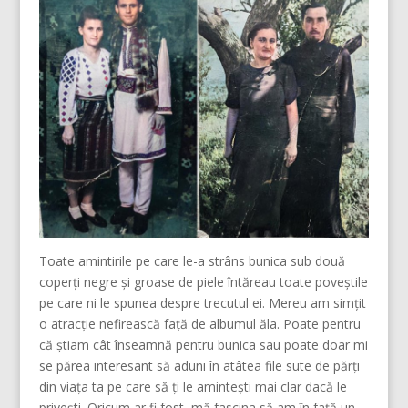
Toate amintirile pe care le-a strâns bunica sub două
coperți negre și groase de piele întăreau toate poveștile
pe care ni le spunea despre trecutul ei. Mereu am simțit
o atracție nefirească față de albumul ăla. Poate pentru
că știam cât înseamnă pentru bunica sau poate doar mi
se părea interesant să aduni în atâtea file sute de părți
din viața ta pe care să ți le amintești mai clar dacă le
privești. Oricum ar fi fost, mă fascina să am în față un