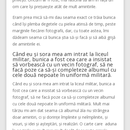
om care își prețuiește atât de mult amintirile.
Eram prea mică să-mi dau seama exact ce trăia bunica
când își plimba degetele cu pielea atinsă de timp, peste
marginile fiecărei fotografii, dar, cu toate astea, îmi
dădeam seama că bunica știa să-și facă și să aibă grijă
de amintirile ei.
Când eu și sora mea am intrat la liceul
militar, bunica a fost cea care a insistat
să vorbească cu un vecin fotograf, să ne
facă poze ca să-și completeze albumul cu
cele două nepoate în uniformă militară.
Când eu și sora mea am intrat la liceul militar, bunica a
fost cea care a insistat să vorbească cu un vecin
fotograf, să ne facă poze ca să-și completeze albumul
cu cele două nepoate în uniformă militară. Mult mai
târziu mi-am dat seama că albumul ăla nu strângea
doar amintiri, ci și dorințe împlinite și neîmplinite, și
visuri, și idei și așteptări, și realizări. O carte care aduna