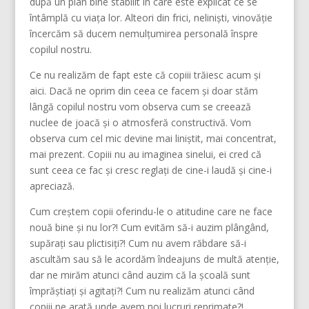
după un plan bine stabilit în care este explicat ce se
întâmplă cu viața lor. Alteori din frici, neliniști, vinovăție
încercăm să ducem nemulțumirea personală înspre
copilul nostru.
Ce nu realizăm de fapt este că copiii trăiesc acum și
aici. Dacă ne oprim din ceea ce facem și doar stăm
lângă copilul nostru vom observa cum se creează
nuclee de joacă și o atmosferă constructivă. Vom
observa cum cel mic devine mai liniștit, mai concentrat,
mai prezent. Copiii nu au imaginea sinelui, ei cred că
sunt ceea ce fac și cresc reglați de cine-i laudă și cine-i
apreciază.
Cum creștem copii oferindu-le o atitudine care ne face
nouă bine și nu lor?! Cum evităm să-i auzim plângând,
supărați sau plictisiți?! Cum nu avem răbdare să-i
ascultăm sau să le acordăm îndeajuns de multă atenție,
dar ne mirăm atunci când auzim că la școală sunt
împrăștiați și agitați?! Cum nu realizăm atunci când
copiii ne arată unde avem noi lucruri reprimate?!