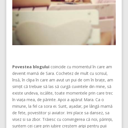
Povestea blogului
coincide cu momentul în care am
devenit mamă de Sara. Cochetez de mult cu scrisul,
însă, în clipa în care am avut un pui de om în brațe, am
simțit că trebuie să las să curgă cuvintele din mine, să
existe undeva, iscălite, toate momentele prin care trec
în viața mea, de părinte. Apoi a apărut Mara. Ca o
minune, la fel ca sora ei. Sunt, așadar, pe lângă mamă
de fete, povestitor și aviator. Imi place sa dansez, sa
visez si sa zbor. Trăiesc cu convingerea că noi, părinţii,
suntem cei care prin iubire creştem aripi pentru puii