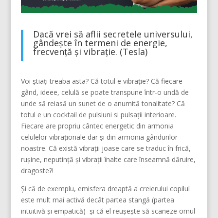
Dacă vrei să aflii secretele universului,
gândește în termeni de energie,
frecvență și vibrație. (Tesla)
Voi știați treaba asta? Că totul e vibrație? Că fiecare
gând, ideee, celulă se poate transpune într-o undă de
unde să reiasă un sunet de o anumită tonalitate? Că
totul e un cocktail de pulsiuni si pulsații interioare.
Fiecare are propriu cântec energetic din armonia
celulelor vibraționale dar și din armonia gândurilor
noastre. Că există vibrații joase care se traduc în frică,
rușine, neputință și vibrații înalte care înseamnă dăruire,
dragoste?!
Și că de exemplu, emisfera dreaptă a creierului copilul
este mult mai activă decât partea stangă (partea
intuitivă și empatică) și că el reușește să scaneze omul