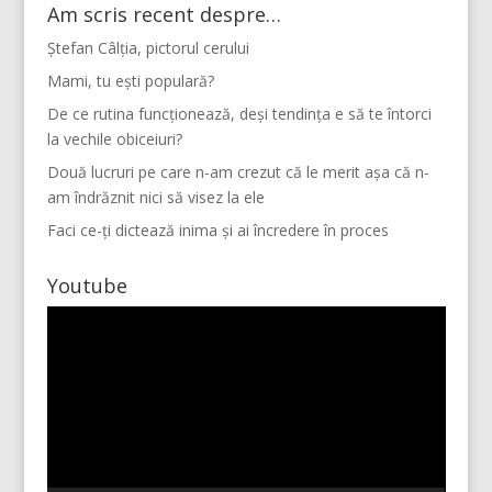
Am scris recent despre…
Ștefan Câlția, pictorul cerului
Mami, tu ești populară?
De ce rutina funcționează, deși tendința e să te întorci
la vechile obiceiuri?
Două lucruri pe care n-am crezut că le merit așa că n-
am îndrăznit nici să visez la ele
Faci ce-ți dictează inima și ai încredere în proces
Youtube
Player
video
Mai multe...
Vino pe Instagram!