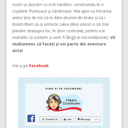
noştri şi zburăm cu ei în tandem, construindu-le o
copilărie frumoasă şi sănătoasă. Mai apoi cu trecerea
anilor ține de noi să le dăm drumul din braţe și să-i
lăsăm liberi să-și urmeze calea (deşi uneori o să mai
planăm deasupra lor, în zbor controlat, pentru a le
reaminti că suntem şi vom fi lângă ei necondiţionat).
Vă
mulțumesc că faceți și voi parte din aventura
asta!
Hai și pe
Facebook