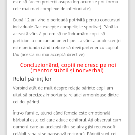
este să facem proiecții asupra lor( acum se pot forma
cele mai mari complexe de inferioritate).
După 12 ani vine o perioadă potrivită pentru concursuri
individuale (fac excepție competițiile sportive). Până la
această vârstă putem să ne îndrumăm copiii să
participe la concursuri pe echipe. La vârsta adolescenței
este perioada când trebuie să devii partener cu copilul
tău (acesta nu mai acceptă directive).
Concluzionând, copiii ne cresc pe noi
(mentor subtil și nonverbal).
Rolul părinților
Vorbind atât de mult despre relația părinte copil am
uitat să precizez importanța relației armonioase dintre
cei doi părinți.
Într-o familie, atunci când femeia este emoțională
bărbatul este cel care aduce echilibrul. Ați observat cum
oamenii care au aceleași răni se atrag (își recunosc în
celălalt rana și se pansează reciproc). Părinții sunt cei