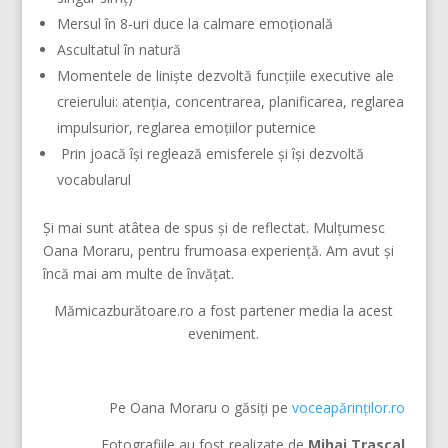
Mersul în 8-uri duce la calmare emoțională
Ascultatul în natură
Momentele de liniște dezvoltă funcțiile executive ale
creierului: atenția, concentrarea, planificarea, reglarea
impulsurior, reglarea emoțiilor puternice
Prin joacă își reglează emisferele și își dezvoltă
vocabularul
Și mai sunt atâtea de spus și de reflectat. Mulțumesc
Oana Moraru, pentru frumoasa experiență. Am avut și
încă mai am multe de învățat.
Mămicazburătoare.ro a fost partener media la acest
eveniment.
Pe Oana Moraru o găsiți pe
voceapărinților.ro
Fotografiile au fost realizate de
Mihai Trascal