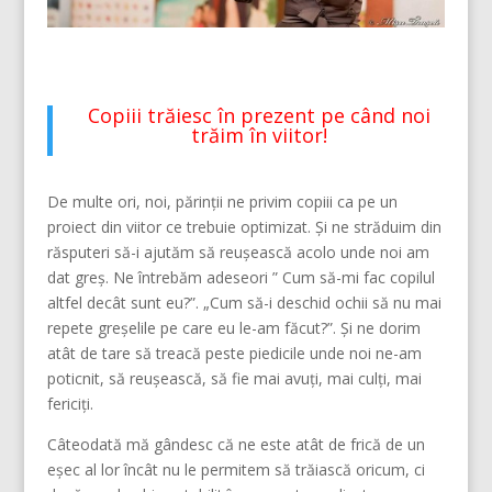
Copiii trăiesc în prezent pe când noi
trăim în viitor!
De multe ori, noi, părinții ne privim copiii ca pe un
proiect din viitor ce trebuie optimizat. Și ne străduim din
răsputeri să-i ajutăm să reușească acolo unde noi am
dat greș. Ne întrebăm adeseori ” Cum să-mi fac copilul
altfel decât sunt eu?”. „Cum să-i deschid ochii să nu mai
repete greșelile pe care eu le-am făcut?”. Și ne dorim
atât de tare să treacă peste piedicile unde noi ne-am
poticnit, să reușească, să fie mai avuți, mai culți, mai
fericiți.
Câteodată mă gândesc că ne este atât de frică de un
eșec al lor încât nu le permitem să trăiască oricum, ci