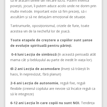
să le arătăm binele din fiecare lucru. Putem inventa
povești, jocuri, îi putem aduce acolo unde ne dorim prin
multe metode. Important este să fim prezeți, să-i
ascultăm și să ne detașăm emoțional de situație.
Tantrumurile, oposiționismul, crizele de furie, toate
acestea vin de la necheful lor de joacă.
Toate etapele de creștere a copiilor sunt șanse
de evoluție spirituală pentru părinți.
0-6 luni Lecția de simbioză
(în această perioadă atât
mama cât și beblușulul au parte de inedit în viața lor).
6l-2 ani Lecția de acomodare
(înveți să trăiești în
haos, în neprevăzut, fără planuri)
2-6 ani Lecția de autonomie
, reguli fixe, reguli
flexibile (creierul copilului are nevoie să încalce reguli ca
să le integreze)
6-12 ani Lecția în care copiii nu sunt NOI.
Tendința