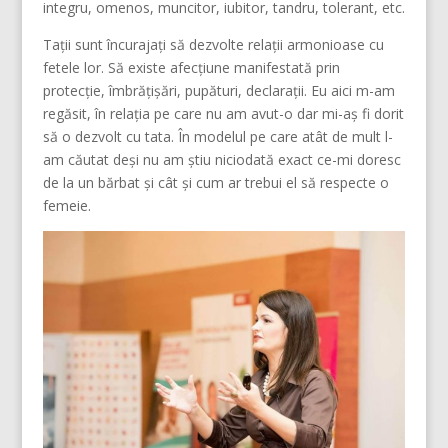
integru, omenos, muncitor, iubitor, tandru, tolerant, etc.
Tații sunt încurajați să dezvolte relații armonioase cu
fetele lor. Să existe afecțiune manifestată prin
protecție, îmbrățișări, pupături, declarații. Eu aici m-am
regăsit, în relația pe care nu am avut-o dar mi-aș fi dorit
să o dezvolt cu tata. În modelul pe care atât de mult l-
am căutat deși nu am știu niciodată exact ce-mi doresc
de la un bărbat și cât și cum ar trebui el să respecte o
femeie.