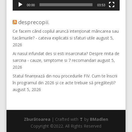
00:00
03:53
desprecopii.
Ce facem când copilul aruncă intenționat mâncarea sau
tacâmurile? - cateva explicatii si sfaturi utile
august 5,
2026
Ai nasul infundat des si esti insarcinata? Despre rinita de
sarcina - cauze, simptome si 7 recomandari
august 5,
2026
Statul finanțează din nou procedurile FIV. Cum te înscrii
în programul din 2026 și ce acte trebuie să pregătești?
august 5, 2026
Zburătoarea
| Crafted with ❣ by
BMadlen
Copyright ©2022. All Rights Reserved