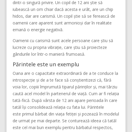
dintr-o singură privire. Un copil de 12 ani știe să
iubească un om chiar dacă acesta e urât, are un chip
hidos, dar are carismă. Un copil știe să se ferească de
oamenii care aparent sunt armonioși dar în realitate
emană o energie negativă.
Oamenii cu carismă sunt acele persoane care știu să
lucreze cu propria vibrație, care știu să proiecteze
gândurile lor într-o manieră frumoasă.
Părintele este un exemplu
Oana are o capacitate extraordinară de a te conduce la
introspecție și de a te face să conștientizezi că, fără
voia lor, copiii împrumută tiparul părinților și, mai târziu
caută acel model în partenerul de viață. Cum ar fi relația
tată-fiică. După vârsta de 12 ani apare perioada în care
tatăl își consolidează relația cu fata lui. Părintele
este primul bărbat din viața fetiței și pozează în modelul
de urmat pe mai departe. Se conturează ideea că tatăl
este cel mai bun exemplu pentru bărbatul respectos,