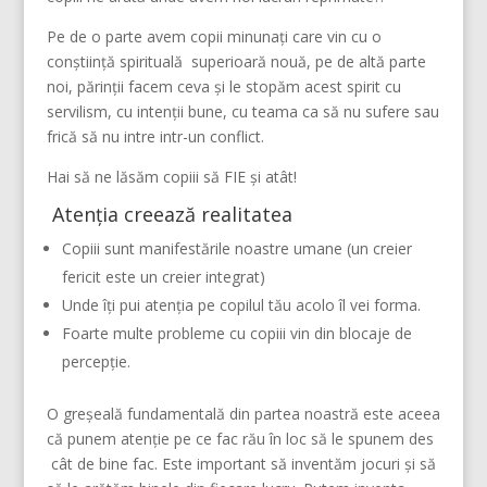
Pe de o parte avem copii minunați care vin cu o
conștiință spirituală superioară nouă, pe de altă parte
noi, părinții facem ceva și le stopăm acest spirit cu
servilism, cu intenții bune, cu teama ca să nu sufere sau
frică să nu intre intr-un conflict.
Hai să ne lăsăm copiii să FIE și atât!
Atenția creează realitatea
Copiii sunt manifestările noastre umane (un creier
fericit este un creier integrat)
Unde îți pui atenția pe copilul tău acolo îl vei forma.
Foarte multe probleme cu copiii vin din blocaje de
percepție.
O greșeală fundamentală din partea noastră este aceea
că punem atenție pe ce fac rău în loc să le spunem des
cât de bine fac. Este important să inventăm jocuri și să